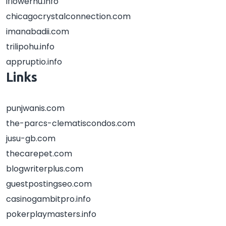
iflowerhu.info
chicagocrystalconnection.com
imanabadii.com
trilipohu.info
appruptio.info
Links
punjwanis.com
the-parcs-clematiscondos.com
jusu-gb.com
thecarepet.com
blogwriterplus.com
guestpostingseo.com
casinogambitpro.info
pokerplaymasters.info