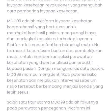
layanan kesehatan revolusioner yang mengubah
cara pemberian layanan kesehatan.
MDG99 adalah platform layanan kesehatan
komprehensif yang bertujuan untuk
meningkatkan hasil pasien, mengurangi biaya,
dan meningkatkan akses terhadap layanan.
Platform ini memanfaatkan teknologi mutakhir,
termasuk kecerdasan buatan dan pembelajaran
mesin, untuk memberikan solusi perawatan
kesehatan yang dipersonalisasi dan proaktif
kepada pasien. Dengan menganalisis data pasien,
MDG99 mampu mengidentifikasi potensi risiko
kesehatan dan melakukan intervensi sebelum
risiko tersebut berkembang menjadi kondisi yang
lebih serius.
Salah satu fitur utama MDG99 adalah fokusnya
pada perawatan pencegahan. Platform ini