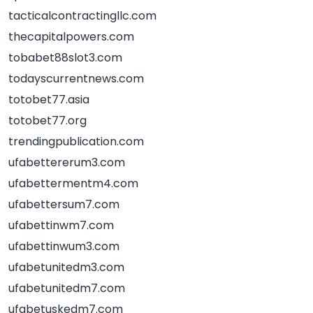
tacticalcontractingllc.com
thecapitalpowers.com
tobabet88slot3.com
todayscurrentnews.com
totobet77.asia
totobet77.org
trendingpublication.com
ufabettererum3.com
ufabettermentm4.com
ufabettersum7.com
ufabettinwm7.com
ufabettinwum3.com
ufabetunitedm3.com
ufabetunitedm7.com
ufabetuskedm7.com