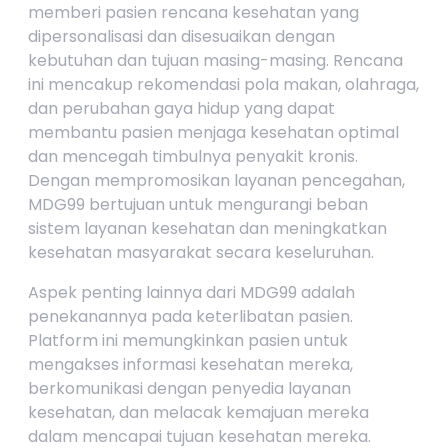
memberi pasien rencana kesehatan yang
dipersonalisasi dan disesuaikan dengan
kebutuhan dan tujuan masing-masing. Rencana
ini mencakup rekomendasi pola makan, olahraga,
dan perubahan gaya hidup yang dapat
membantu pasien menjaga kesehatan optimal
dan mencegah timbulnya penyakit kronis.
Dengan mempromosikan layanan pencegahan,
MDG99 bertujuan untuk mengurangi beban
sistem layanan kesehatan dan meningkatkan
kesehatan masyarakat secara keseluruhan.
Aspek penting lainnya dari MDG99 adalah
penekanannya pada keterlibatan pasien.
Platform ini memungkinkan pasien untuk
mengakses informasi kesehatan mereka,
berkomunikasi dengan penyedia layanan
kesehatan, dan melacak kemajuan mereka
dalam mencapai tujuan kesehatan mereka.