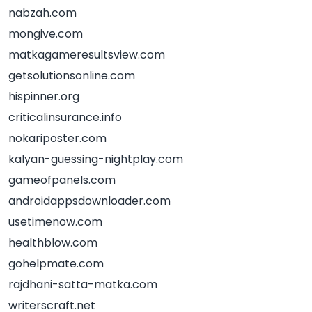
nabzah.com
mongive.com
matkagameresultsview.com
getsolutionsonline.com
hispinner.org
criticalinsurance.info
nokariposter.com
kalyan-guessing-nightplay.com
gameofpanels.com
androidappsdownloader.com
usetimenow.com
healthblow.com
gohelpmate.com
rajdhani-satta-matka.com
writerscraft.net