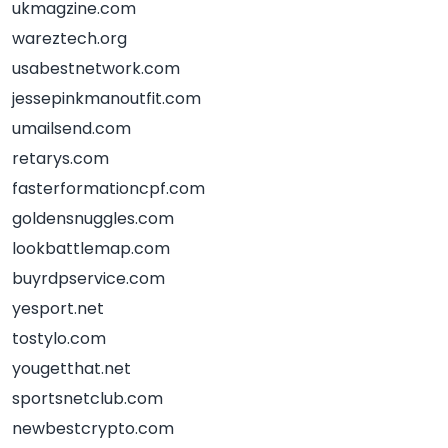
ukmagzine.com
wareztech.org
usabestnetwork.com
jessepinkmanoutfit.com
umailsend.com
retarys.com
fasterformationcpf.com
goldensnuggles.com
lookbattlemap.com
buyrdpservice.com
yesport.net
tostylo.com
yougetthat.net
sportsnetclub.com
newbestcrypto.com