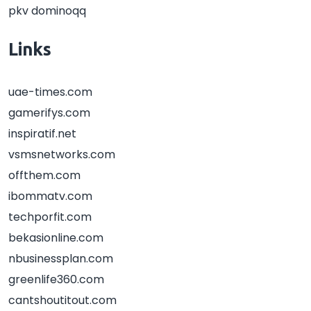
pkv dominoqq
Links
uae-times.com
gamerifys.com
inspiratif.net
vsmsnetworks.com
offthem.com
ibommatv.com
techporfit.com
bekasionline.com
nbusinessplan.com
greenlife360.com
cantshoutitout.com