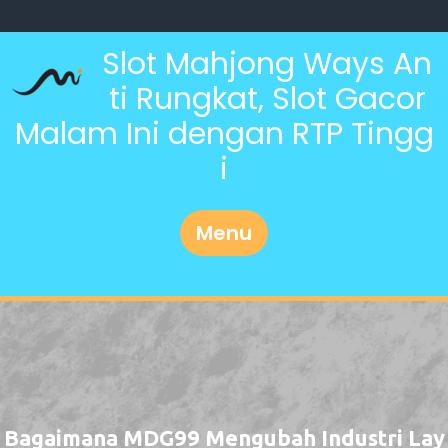
Skip
to
Slot Mahjong Ways An
content
ti Rungkat, Slot Gacor
Malam Ini dengan RTP Tingg
i
Menu
Bagaimana MDG99 Mengubah Industri Lay