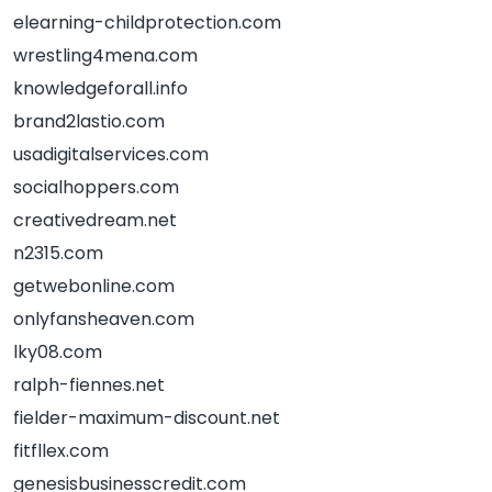
elearning-childprotection.com
wrestling4mena.com
knowledgeforall.info
brand2lastio.com
usadigitalservices.com
socialhoppers.com
creativedream.net
n2315.com
getwebonline.com
onlyfansheaven.com
lky08.com
ralph-fiennes.net
fielder-maximum-discount.net
fitfllex.com
genesisbusinesscredit.com