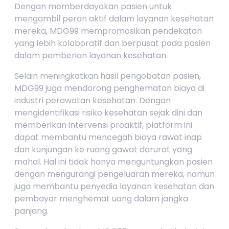
Dengan memberdayakan pasien untuk
mengambil peran aktif dalam layanan kesehatan
mereka, MDG99 mempromosikan pendekatan
yang lebih kolaboratif dan berpusat pada pasien
dalam pemberian layanan kesehatan.
Selain meningkatkan hasil pengobatan pasien,
MDG99 juga mendorong penghematan biaya di
industri perawatan kesehatan. Dengan
mengidentifikasi risiko kesehatan sejak dini dan
memberikan intervensi proaktif, platform ini
dapat membantu mencegah biaya rawat inap
dan kunjungan ke ruang gawat darurat yang
mahal. Hal ini tidak hanya menguntungkan pasien
dengan mengurangi pengeluaran mereka, namun
juga membantu penyedia layanan kesehatan dan
pembayar menghemat uang dalam jangka
panjang.