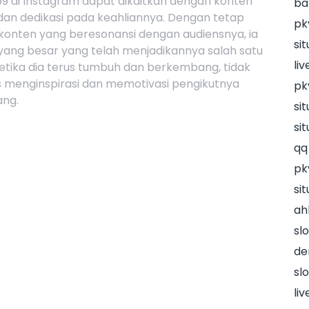
9 di Instagram dapat dikaitkan dengan konten
ba
 dan dedikasi pada keahliannya. Dengan tetap
pk
 konten yang beresonansi dengan audiensnya, ia
si
ang besar yang telah menjadikannya salah satu
liv
Ketika dia terus tumbuh dan berkembang, tidak
 menginspirasi dan memotivasi pengikutnya
pk
ang.
si
sit
qq
pk
si
ah
slo
de
sl
liv