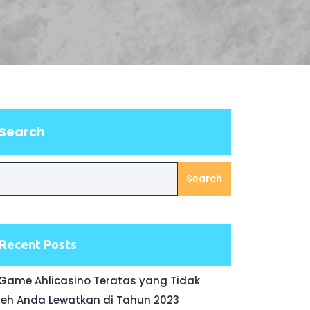
Search
Search
Recent Posts
 Game Ahlicasino Teratas yang Tidak
leh Anda Lewatkan di Tahun 2023