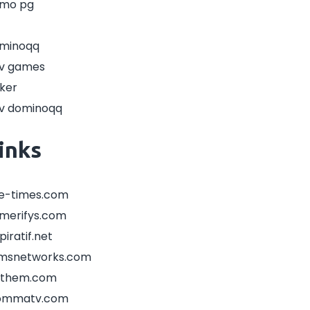
mo pg
minoqq
v games
ker
v dominoqq
inks
e-times.com
merifys.com
piratif.net
msnetworks.com
fthem.com
ommatv.com