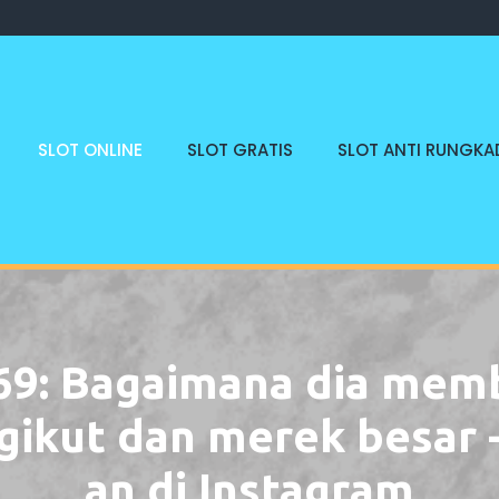
SLOT ONLINE
SLOT GRATIS
SLOT ANTI RUNGKA
69: Bagaimana dia mem
gikut dan merek besar 
an di Instagram