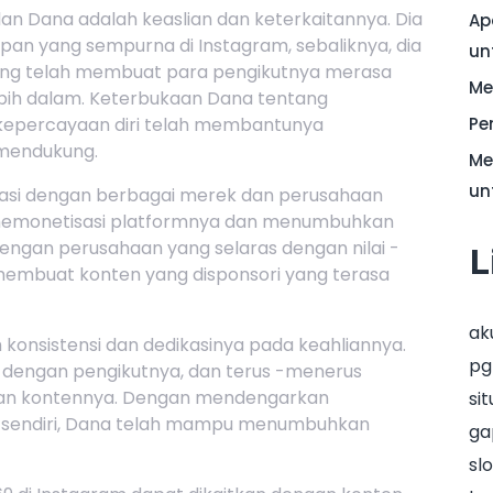
lan Dana adalah keaslian dan keterkaitannya. Dia
Ap
n yang sempurna di Instagram, sebaliknya, dia
un
yang telah membuat para pengikutnya merasa
Me
ebih dalam. Keterbukaan Dana tentang
 kepercayaan diri telah membantunya
Pe
mendukung.
Me
un
borasi dengan berbagai merek dan perusahaan
memonetisasi platformnya dan menumbuhkan
engan perusahaan yang selaras dengan nilai -
L
membuat konten yang disponsori yang terasa
ak
 konsistensi dan dedikasinya pada keahliannya.
pg
t dengan pengikutnya, dan terus -menerus
kan kontennya. Dengan mendengarkan
si
ya sendiri, Dana telah mampu menumbuhkan
ga
sl