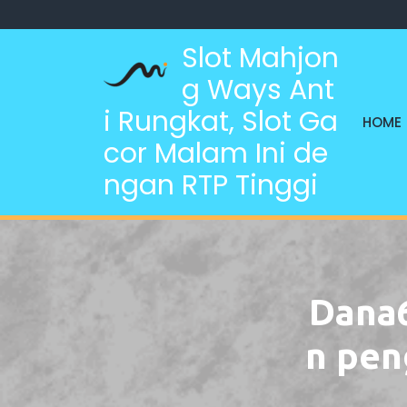
Skip
to
Slot Mahjon
content
g Ways Ant
i Rungkat, Slot Ga
HOME
cor Malam Ini de
ngan RTP Tinggi
Dana
n pen