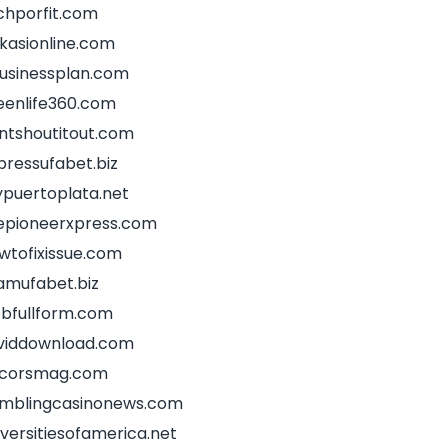
chporfit.com
kasionline.com
usinessplan.com
eenlife360.com
ntshoutitout.com
pressufabet.biz
puertoplata.net
epioneerxpress.com
wtofixissue.com
amufabet.biz
bfullform.com
lviddownload.com
corsmag.com
mblingcasinonews.com
iversitiesofamerica.net