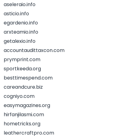
aseleraio.info
asticio.info
egardenio.info
arxteamio.info
getalexio.info
accountaudittaxcon.com
prymprint.com
sportkeeda.org
besttimespend.com
careandcure.biz
cogniyo.com
easymagazines.org
hirfanjilasmi.com
hometricks.org
leathercraftpro.com