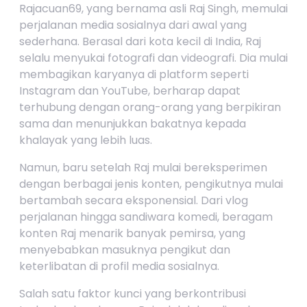
Rajacuan69, yang bernama asli Raj Singh, memulai
perjalanan media sosialnya dari awal yang
sederhana. Berasal dari kota kecil di India, Raj
selalu menyukai fotografi dan videografi. Dia mulai
membagikan karyanya di platform seperti
Instagram dan YouTube, berharap dapat
terhubung dengan orang-orang yang berpikiran
sama dan menunjukkan bakatnya kepada
khalayak yang lebih luas.
Namun, baru setelah Raj mulai bereksperimen
dengan berbagai jenis konten, pengikutnya mulai
bertambah secara eksponensial. Dari vlog
perjalanan hingga sandiwara komedi, beragam
konten Raj menarik banyak pemirsa, yang
menyebabkan masuknya pengikut dan
keterlibatan di profil media sosialnya.
Salah satu faktor kunci yang berkontribusi