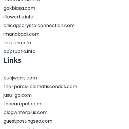
gakbiasa.com
iflowerhu.info
chicagocrystalconnection.com
imanabadii.com
trilipohu.info
appruptio.info
Links
punjwanis.com
the-parcs-clematiscondos.com
jusu-gb.com
thecarepet.com
blogwriterplus.com
guestpostingseo.com