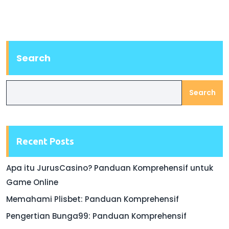
Search
Search
Recent Posts
Apa itu JurusCasino? Panduan Komprehensif untuk
Game Online
Memahami Plisbet: Panduan Komprehensif
Pengertian Bunga99: Panduan Komprehensif