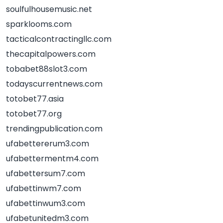
soulfulhousemusic.net
sparklooms.com
tacticalcontractingllc.com
thecapitalpowers.com
tobabet88slot3.com
todayscurrentnews.com
totobet77.asia
totobet77.org
trendingpublication.com
ufabettererum3.com
ufabettermentm4.com
ufabettersum7.com
ufabettinwm7.com
ufabettinwum3.com
ufabetunitedm3.com