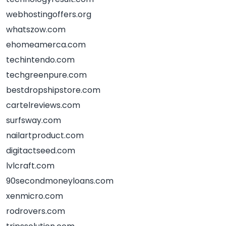
webhostingoffers.org
whatszow.com
ehomeamerca.com
techintendo.com
techgreenpure.com
bestdropshipstore.com
cartelreviews.com
surfsway.com
nailartproduct.com
digitactseed.com
lvlcraft.com
90secondmoneyloans.com
xenmicro.com
rodrovers.com