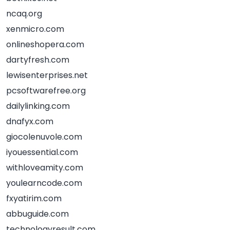
ncaq.org
xenmicro.com
onlineshopera.com
dartyfresh.com
lewisenterprises.net
pcsoftwarefree.org
dailylinking.com
dnafyx.com
giocolenuvole.com
iyouessential.com
withloveamity.com
youlearncode.com
fxyatirim.com
abbuguide.com
technologyresult.com