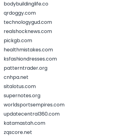
bodybuildinglife.co
qrdoggy.com
technologygud.com
realshocknews.com
pickgb.com
healthmistakes.com
ksfashiondresses.com
patterntrader.org
cnhpa.net
sitalotus.com
supernotes.org
worldsportsempires.com
updatecentral360.com
katamastah.com
zqscore.net