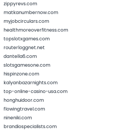
zippyrevs.com
matkanumbernow.com
myjobcirculars.com
healthmoreoverfitness.com
topslotxgames.com
routerloggnet.net
dantella6.com
slotsgamesone.com
hispinzone.com
kalyanbazarnights.com
top-online-casino-usa.com
honghuidoor.com
flowingtravel.com
nineniki.com
brandiospecialists.com