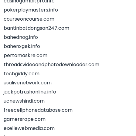
casinogambitpro.info
pokerplaymasters.info
courseoncourse.com
bantinbatdongsan247.com
bahednog.info
bahenxgek.info
pertamaskre.com
threadsvideoandphotodownloader.com
techgiddy.com
usalivenetwork.com
jackpotrushonline.info
ucnewshindi.com
freecellphonedatabase.com
gamersrope.com
exellewebmedia.com