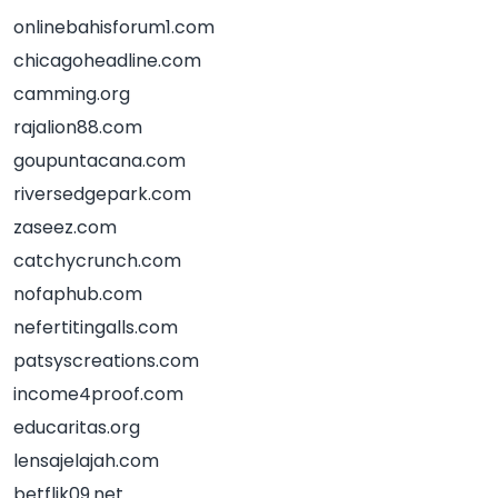
onlinebahisforum1.com
chicagoheadline.com
camming.org
rajalion88.com
goupuntacana.com
riversedgepark.com
zaseez.com
catchycrunch.com
nofaphub.com
nefertitingalls.com
patsyscreations.com
income4proof.com
educaritas.org
lensajelajah.com
betflik09.net