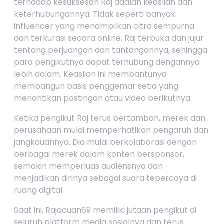
terhadap kesuksesan Raj adalah keaslian dan
keterhubungannya. Tidak seperti banyak
influencer yang menampilkan citra sempurna
dan terkurasi secara online, Raj terbuka dan jujur ​​
tentang perjuangan dan tantangannya, sehingga
para pengikutnya dapat terhubung dengannya
lebih dalam. Keaslian ini membantunya
membangun basis penggemar setia yang
menantikan postingan atau video berikutnya.
Ketika pengikut Raj terus bertambah, merek dan
perusahaan mulai memperhatikan pengaruh dan
jangkauannya. Dia mulai berkolaborasi dengan
berbagai merek dalam konten bersponsor,
semakin memperluas audiensnya dan
menjadikan dirinya sebagai suara tepercaya di
ruang digital.
Saat ini, Rajacuan69 memiliki jutaan pengikut di
seluruh platform media sosialnya dan terus