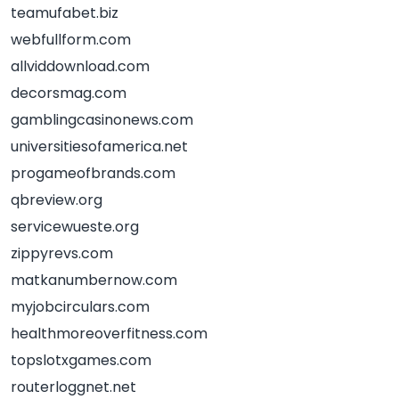
teamufabet.biz
webfullform.com
allviddownload.com
decorsmag.com
gamblingcasinonews.com
universitiesofamerica.net
progameofbrands.com
qbreview.org
servicewueste.org
zippyrevs.com
matkanumbernow.com
myjobcirculars.com
healthmoreoverfitness.com
topslotxgames.com
routerloggnet.net