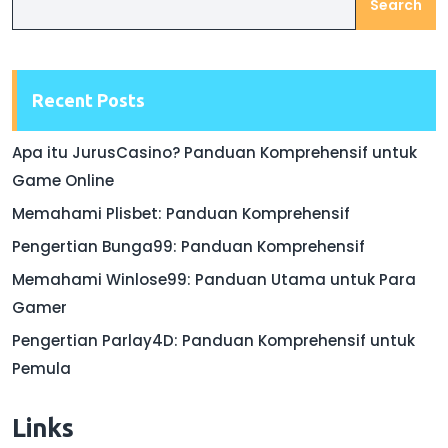
Search
Recent Posts
Apa itu JurusCasino? Panduan Komprehensif untuk
Game Online
Memahami Plisbet: Panduan Komprehensif
Pengertian Bunga99: Panduan Komprehensif
Memahami Winlose99: Panduan Utama untuk Para
Gamer
Pengertian Parlay4D: Panduan Komprehensif untuk
Pemula
Links