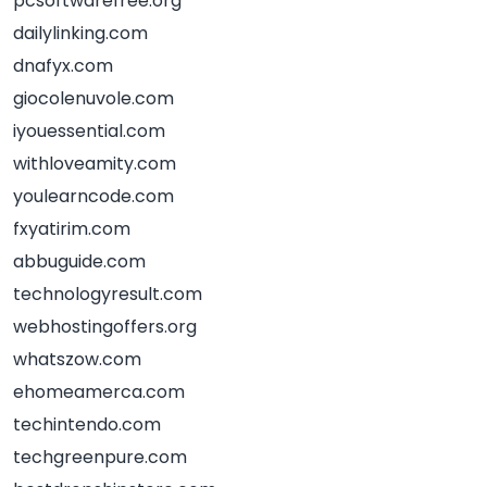
pcsoftwarefree.org
dailylinking.com
dnafyx.com
giocolenuvole.com
iyouessential.com
withloveamity.com
youlearncode.com
fxyatirim.com
abbuguide.com
technologyresult.com
webhostingoffers.org
whatszow.com
ehomeamerca.com
techintendo.com
techgreenpure.com