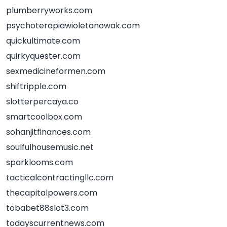
plumberryworks.com
psychoterapiawioletanowak.com
quickultimate.com
quirkyquester.com
sexmedicineformen.com
shiftripple.com
slotterpercaya.co
smartcoolbox.com
sohanjitfinances.com
soulfulhousemusic.net
sparklooms.com
tacticalcontractingllc.com
thecapitalpowers.com
tobabet88slot3.com
todayscurrentnews.com