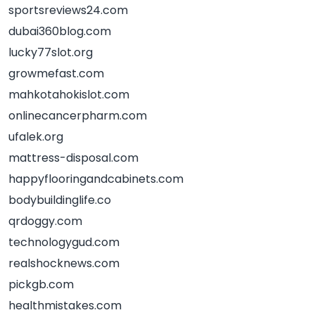
sportsreviews24.com
dubai360blog.com
lucky77slot.org
growmefast.com
mahkotahokislot.com
onlinecancerpharm.com
ufalek.org
mattress-disposal.com
happyflooringandcabinets.com
bodybuildinglife.co
qrdoggy.com
technologygud.com
realshocknews.com
pickgb.com
healthmistakes.com