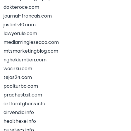
dokteroce.com
journal-francais.com
justintv10.com
lawyerule.com
mediamingleseaco.com
mtsmarketingblog.com
nghekiemtien.com
wasirku.com
tejas24.com
poolturbo.com
prachestait.com
artforafghans.info
airvendio.info
healthexe.info
puretecx.info