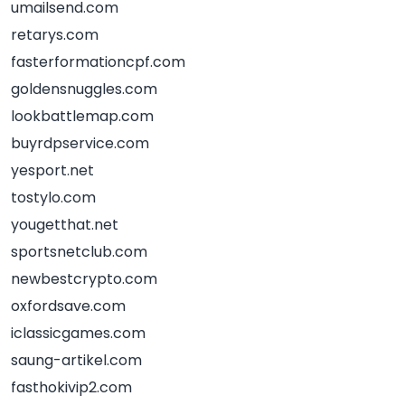
umailsend.com
retarys.com
fasterformationcpf.com
goldensnuggles.com
lookbattlemap.com
buyrdpservice.com
yesport.net
tostylo.com
yougetthat.net
sportsnetclub.com
newbestcrypto.com
oxfordsave.com
iclassicgames.com
saung-artikel.com
fasthokivip2.com