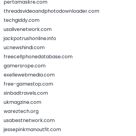
pertamaskre.com
threadsvideoandphotodownloader.com
techgiddy.com
usalivenetwork.com
jackpotrushonline.info
ucnewshindi.com
freecellphonedatabase.com
gamersrope.com
exellewebmedia.com
free-gamestop.com
sinbadtravels.com
ukmagzine.com
wareztech.org
usabestnetwork.com
jessepinkmanoutfit.com