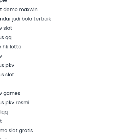
ple
ot demo maxwin
ndar judi bola terbaik
v slot
tus qq
e hk lotto
v
tus pkv
us slot
v games
tus pkv resmi
liqq
t
mo slot gratis