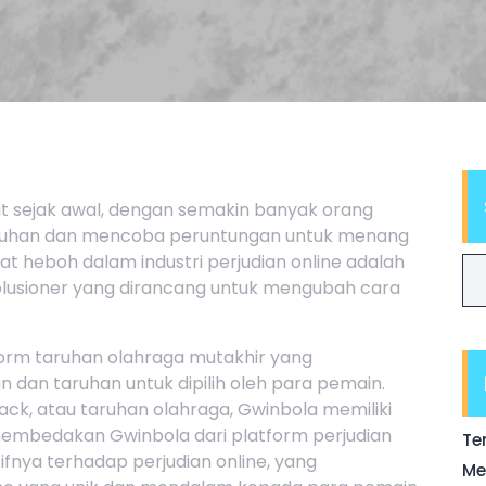
at sejak awal, dengan semakin banyak orang
aruhan dan mencoba peruntungan untuk menang
t heboh dalam industri perjudian online adalah
volusioner yang dirancang untuk mengubah cara
form taruhan olahraga mutakhir yang
dan taruhan untuk dipilih oleh para pemain.
ack, atau taruhan olahraga, Gwinbola memiliki
membedakan Gwinbola dari platform perjudian
Te
ifnya terhadap perjudian online, yang
Me