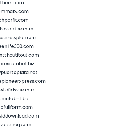
fthem.com
ommatv.com
chporfit.com
kasionline.com
usinessplan.com
eenlife360.com
ntshoutitout.com
pressufabet.biz
puertoplata.net
epioneerxpress.com
wtofixissue.com
amufabet.biz
bfullform.com
lviddownload.com
corsmag.com