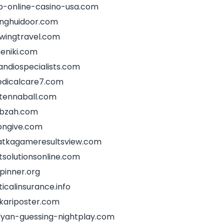
p-online-casino-usa.com
nghuidoor.com
owingtravel.com
neniki.com
andiospecialists.com
dicalcare7.com
tennaball.com
bzah.com
ngive.com
tkagameresultsview.com
tsolutionsonline.com
spinner.org
iticalinsurance.info
kariposter.com
lyan-guessing-nightplay.com