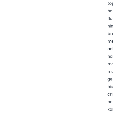
to
ho
fl
ni
br
me
ad
na
mo
ma
ge
hi
cr
no
ka