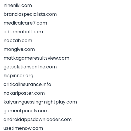
nineniki.com
brandiospecialists.com
medicalcare7.com
adtennaball.com
nabzah.com
mongive.com
matkagameresultsview.com
getsolutionsonline.com
hispinner.org
criticalinsurance.info
nokariposter.com
kalyan-guessing-nightplay.com
gameofpanels.com
androidappsdownloader.com
usetimenow.com