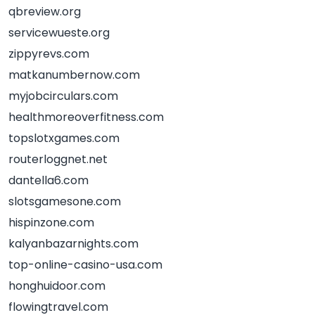
qbreview.org
servicewueste.org
zippyrevs.com
matkanumbernow.com
myjobcirculars.com
healthmoreoverfitness.com
topslotxgames.com
routerloggnet.net
dantella6.com
slotsgamesone.com
hispinzone.com
kalyanbazarnights.com
top-online-casino-usa.com
honghuidoor.com
flowingtravel.com