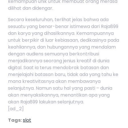
kemampuan unik untuk membuat orang merasa
dilihat dan didengar.
Secara keseluruhan, terlihat jelas bahwa ada
sesuatu yang benar-benar istimewa dari Raja899
dan karya yang dihasilkannya. Kemampuannya
untuk berpikir di luar kebiasaan, dedikasinya pada
keahliannya, dan hubungannya yang mendalam
dengan audiens semuanya berkontribusi
menjadikannya seorang jenius kreatif di dunia
digital. Saat ia terus mendobrak batasan dan
menjelajahi batasan baru, tidak ada yang tahu ke
mana kreativitasnya akan membawanya
selanjutnya. Namun satu hal yang pasti – dunia
akan menyaksikannya, menantikan apa yang
akan Raja899 lakukan selanjutnya.
[ad_2]
Tags:
slot