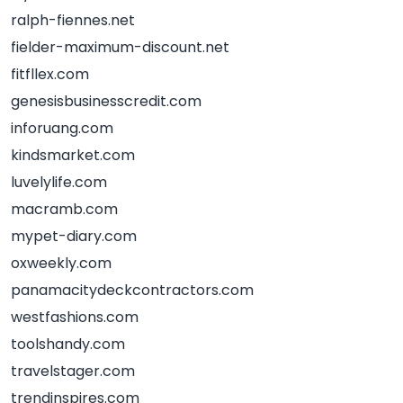
ralph-fiennes.net
fielder-maximum-discount.net
fitfllex.com
genesisbusinesscredit.com
inforuang.com
kindsmarket.com
luvelylife.com
macramb.com
mypet-diary.com
oxweekly.com
panamacitydeckcontractors.com
westfashions.com
toolshandy.com
travelstager.com
trendinspires.com