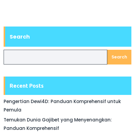
Search
Search
Recent Posts
Pengertian Dewi4D: Panduan Komprehensif untuk
Pemula
Temukan Dunia Gajibet yang Menyenangkan:
Panduan Komprehensif