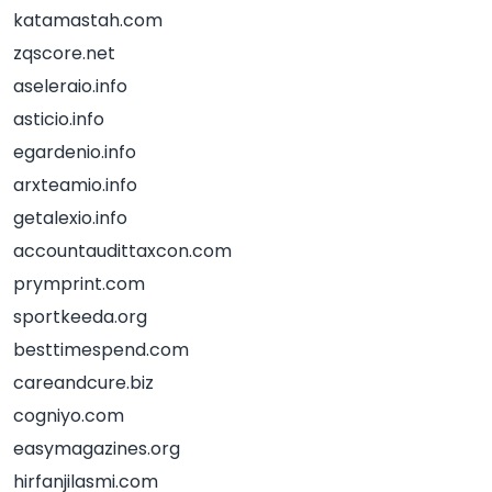
katamastah.com
zqscore.net
aseleraio.info
asticio.info
egardenio.info
arxteamio.info
getalexio.info
accountaudittaxcon.com
prymprint.com
sportkeeda.org
besttimespend.com
careandcure.biz
cogniyo.com
easymagazines.org
hirfanjilasmi.com