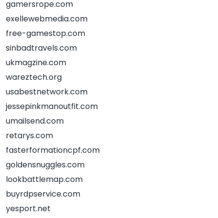
gamersrope.com
exellewebmedia.com
free-gamestop.com
sinbadtravels.com
ukmagzine.com
wareztech.org
usabestnetwork.com
jessepinkmanoutfit.com
umailsend.com
retarys.com
fasterformationcpf.com
goldensnuggles.com
lookbattlemap.com
buyrdpservice.com
yesport.net