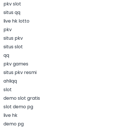
pkv slot
situs qq
live hk lotto
pkv
situs pkv
situs slot
qq
pkv games
situs pkv resmi
ahliqq
slot
demo slot gratis
slot demo pg
live hk
demo pg