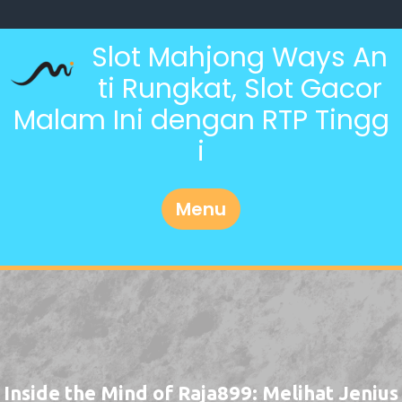
Skip
to
Slot Mahjong Ways An
content
ti Rungkat, Slot Gacor
Malam Ini dengan RTP Tingg
i
Menu
Inside the Mind of Raja899: Melihat Jenius