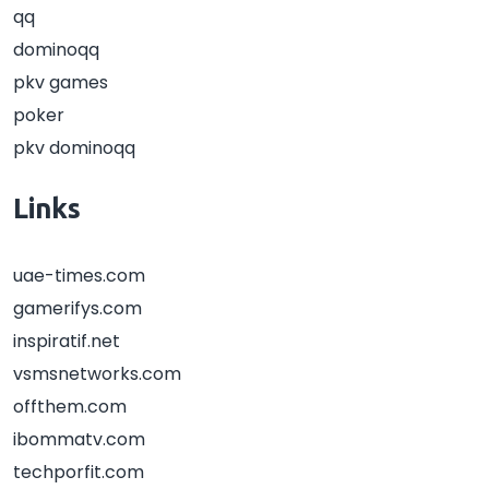
qq
dominoqq
pkv games
poker
pkv dominoqq
Links
uae-times.com
gamerifys.com
inspiratif.net
vsmsnetworks.com
offthem.com
ibommatv.com
techporfit.com