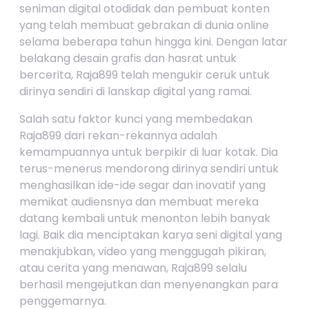
seniman digital otodidak dan pembuat konten
yang telah membuat gebrakan di dunia online
selama beberapa tahun hingga kini. Dengan latar
belakang desain grafis dan hasrat untuk
bercerita, Raja899 telah mengukir ceruk untuk
dirinya sendiri di lanskap digital yang ramai.
Salah satu faktor kunci yang membedakan
Raja899 dari rekan-rekannya adalah
kemampuannya untuk berpikir di luar kotak. Dia
terus-menerus mendorong dirinya sendiri untuk
menghasilkan ide-ide segar dan inovatif yang
memikat audiensnya dan membuat mereka
datang kembali untuk menonton lebih banyak
lagi. Baik dia menciptakan karya seni digital yang
menakjubkan, video yang menggugah pikiran,
atau cerita yang menawan, Raja899 selalu
berhasil mengejutkan dan menyenangkan para
penggemarnya.