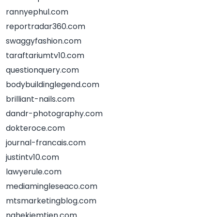
rannyephul.com
reportradar360.com
swaggyfashion.com
taraftariumtv10.com
questionquery.com
bodybuildinglegend.com
brilliant-nails.com
dandr-photography.com
dokteroce.com
journal-francais.com
justintv10.com
lawyerule.com
mediamingleseaco.com
mtsmarketingblog.com
nghekiemtien.com