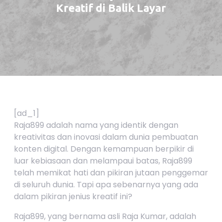
Kreatif di Balik Layar
[ad_1]
Raja899 adalah nama yang identik dengan
kreativitas dan inovasi dalam dunia pembuatan
konten digital. Dengan kemampuan berpikir di
luar kebiasaan dan melampaui batas, Raja899
telah memikat hati dan pikiran jutaan penggemar
di seluruh dunia. Tapi apa sebenarnya yang ada
dalam pikiran jenius kreatif ini?
Raja899, yang bernama asli Raja Kumar, adalah