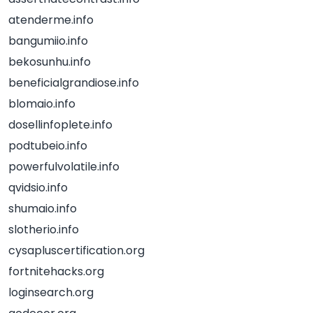
atenderme.info
bangumiio.info
bekosunhu.info
beneficialgrandiose.info
blomaio.info
dosellinfoplete.info
podtubeio.info
powerfulvolatile.info
qvidsio.info
shumaio.info
slotherio.info
cysapluscertification.org
fortnitehacks.org
loginsearch.org