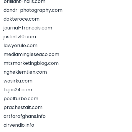
brilliant-nails.com
dandr-photography.com
dokteroce.com
journal-francais.com
justintv10.com
lawyerule.com
mediamingleseaco.com
mtsmarketingblog.com
nghekiemtien.com
wasirku.com
tejas24.com
poolturbo.com
prachestait.com
artforafghans.info
airvendio.info