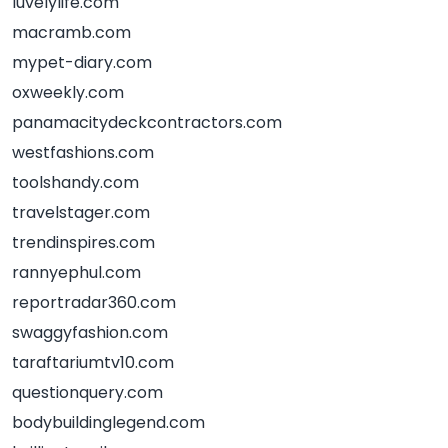
luvelylife.com
macramb.com
mypet-diary.com
oxweekly.com
panamacitydeckcontractors.com
westfashions.com
toolshandy.com
travelstager.com
trendinspires.com
rannyephul.com
reportradar360.com
swaggyfashion.com
taraftariumtv10.com
questionquery.com
bodybuildinglegend.com