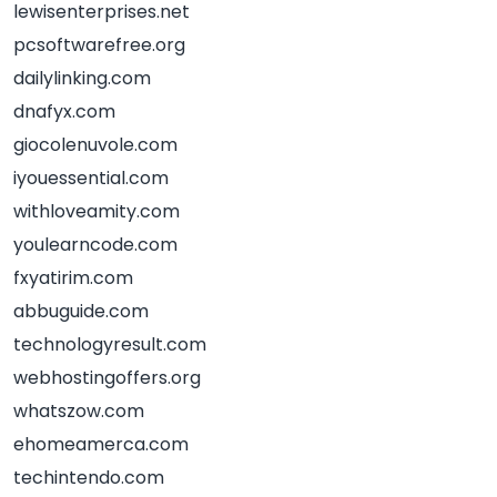
lewisenterprises.net
pcsoftwarefree.org
dailylinking.com
dnafyx.com
giocolenuvole.com
iyouessential.com
withloveamity.com
youlearncode.com
fxyatirim.com
abbuguide.com
technologyresult.com
webhostingoffers.org
whatszow.com
ehomeamerca.com
techintendo.com