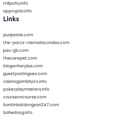
trilipohu.info
appruptio.info
Links
punjwanis.com
the-parcs-clematiscondos.com
jusu-gb.com
thecarepet.com
blogwriterplus.com
guestpostingseo.com
casinogambitpro.info
pokerplaymasters.info
courseoncourse.com
bantinbatdongsan247.com
bahednog.info