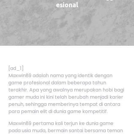
esional
[ad_1]
Maxwin89 adalah nama yang identik dengan
game profesional dalam beberapa tahun
terakhir. Apa yang awalnya merupakan hobi bagi
gamer muda ini kini telah berubah menjadi karier
penuh, sehingga memberinya tempat di antara
para pemain elit di dunia game kompetitif.
Maxwin89 pertama kali terjun ke dunia game
pada usia muda, bermain santai bersama teman