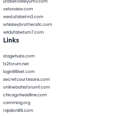
ufabetvalleyum3.com
veloxview.com
westufabetm3.com
whiskeybrothersllc.com
wildufabetum7.com
Links
stagehubs.com
1x2forum.net
login99bet.com
secretcourtesans.com
onlinebahisforum1.com
chicagoheadline.com
camming.org
rajalion88.com