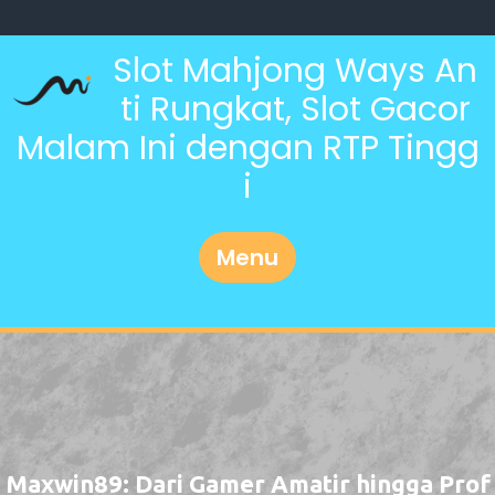
Skip
to
Slot Mahjong Ways An
content
ti Rungkat, Slot Gacor
Malam Ini dengan RTP Tingg
i
Menu
Maxwin89: Dari Gamer Amatir hingga Prof