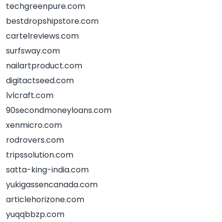
techgreenpure.com
bestdropshipstore.com
cartelreviews.com
surfsway.com
nailartproduct.com
digitactseed.com
lvlcraft.com
90secondmoneyloans.com
xenmicro.com
rodrovers.com
tripssolution.com
satta-king-india.com
yukigassencanada.com
articlehorizone.com
yuqqbbzp.com