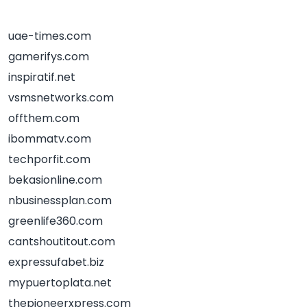
uae-times.com
gamerifys.com
inspiratif.net
vsmsnetworks.com
offthem.com
ibommatv.com
techporfit.com
bekasionline.com
nbusinessplan.com
greenlife360.com
cantshoutitout.com
expressufabet.biz
mypuertoplata.net
thepioneerxpress.com