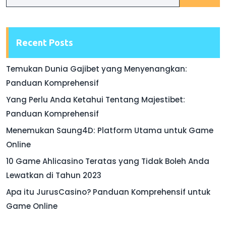
Recent Posts
Temukan Dunia Gajibet yang Menyenangkan:
Panduan Komprehensif
Yang Perlu Anda Ketahui Tentang Majestibet:
Panduan Komprehensif
Menemukan Saung4D: Platform Utama untuk Game
Online
10 Game Ahlicasino Teratas yang Tidak Boleh Anda
Lewatkan di Tahun 2023
Apa itu JurusCasino? Panduan Komprehensif untuk
Game Online