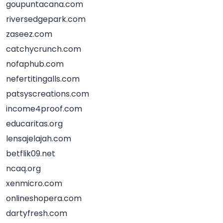
goupuntacana.com
riversedgepark.com
zaseez.com
catchycrunch.com
nofaphub.com
nefertitingalls.com
patsyscreations.com
income4proof.com
educaritas.org
lensajelajah.com
betflik09.net
ncaq.org
xenmicro.com
onlineshopera.com
dartyfresh.com