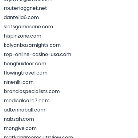
routerloggnet.net
dantella6.com
slotsgamesone.com
hispinzone.com
kalyanbazarnights.com
top-online-casino-usa.com
honghuidoor.com
flowingtravel.com
nineniki.com
brandiospecialists.com
medicalcare7.com
adtennaball.com
nabzah.com
mongive.com
matkagameresultsview.com