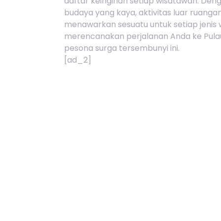
daftar keinginan setiap wisatawan. De
budaya yang kaya, aktivitas luar ruangan
menawarkan sesuatu untuk setiap jenis
merencanakan perjalanan Anda ke Pulau 
pesona surga tersembunyi ini.
[ad_2]