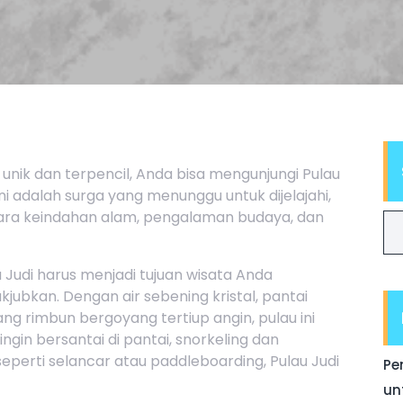
 unik dan terpencil, Anda bisa mengunjungi Pulau
ni adalah surga yang menunggu untuk dijelajahi,
a keindahan alam, pengalaman budaya, dan
Judi harus menjadi tujuan wisata Anda
ubkan. Dengan air sebening kristal, pantai
g rimbun bergoyang tertiup angin, pulau ini
gin bersantai di pantai, snorkeling dan
perti selancar atau paddleboarding, Pulau Judi
Pe
un