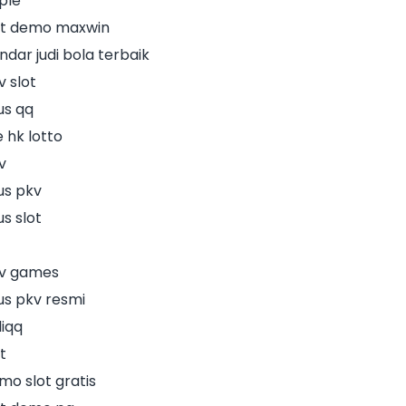
ple
ot demo maxwin
ndar judi bola terbaik
v slot
tus qq
e hk lotto
v
tus pkv
us slot
v games
tus pkv resmi
liqq
t
mo slot gratis