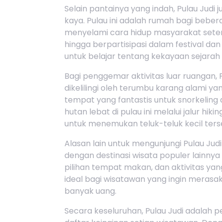
Selain pantainya yang indah, Pulau Ju
kaya. Pulau ini adalah rumah bagi beber
menyelami cara hidup masyarakat setemp
hingga berpartisipasi dalam festival da
untuk belajar tentang kekayaan sejarah d
Bagi penggemar aktivitas luar ruangan, Pu
dikelilingi oleh terumbu karang alami y
tempat yang fantastis untuk snorkeling
hutan lebat di pulau ini melalui jalur hi
untuk menemukan teluk-teluk kecil ters
Alasan lain untuk mengunjungi Pulau Ju
dengan destinasi wisata populer lainnya
pilihan tempat makan, dan aktivitas yan
ideal bagi wisatawan yang ingin meras
banyak uang.
Secara keseluruhan, Pulau Judi adalah