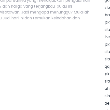
ga
ngan pantainya yang menakjubkan, pengalaman
, dan harga yang terjangkau, pulau ini
sl
 wisatawan. Jadi mengapa menunggu? Mulailah
ba
Judi hari ini dan temukan keindahan dan
pk
si
liv
pk
si
sit
qq
pk
si
ah
slo
de