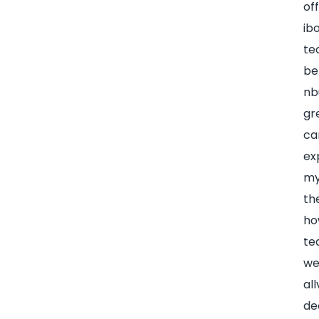
of
ib
te
be
nb
gr
ca
ex
my
th
ho
te
we
al
de