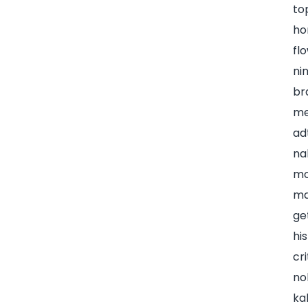
to
ho
fl
ni
br
me
ad
na
mo
ma
ge
hi
cr
no
ka