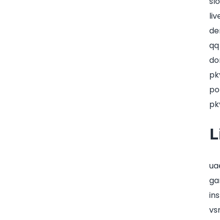
sl
liv
de
qq
do
pk
po
pk
L
ua
ga
ins
vs