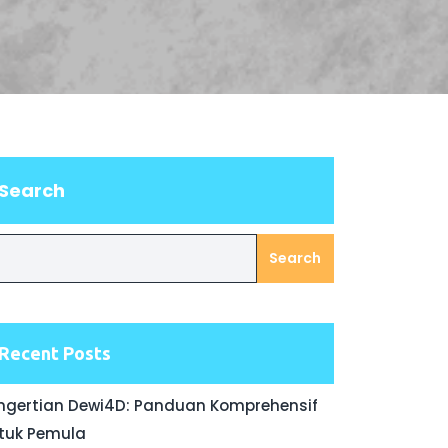
Search
Search
Recent Posts
ngertian Dewi4D: Panduan Komprehensif
tuk Pemula