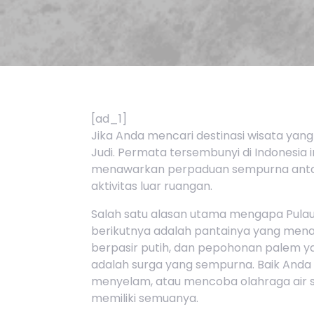
[ad_1]
Jika Anda mencari destinasi wisata yang
Judi. Permata tersembunyi di Indonesia i
menawarkan perpaduan sempurna antar
aktivitas luar ruangan.
Salah satu alasan utama mengapa Pulau 
berikutnya adalah pantainya yang menakj
berpasir putih, dan pepohonan palem yan
adalah surga yang sempurna. Baik Anda in
menyelam, atau mencoba olahraga air se
memiliki semuanya.