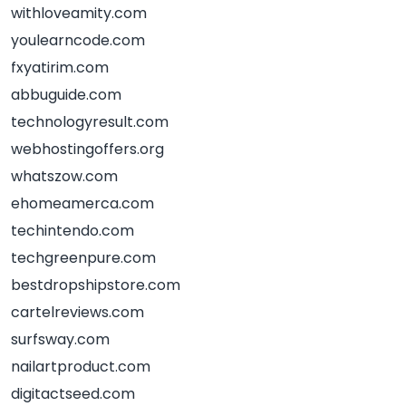
withloveamity.com
youlearncode.com
fxyatirim.com
abbuguide.com
technologyresult.com
webhostingoffers.org
whatszow.com
ehomeamerca.com
techintendo.com
techgreenpure.com
bestdropshipstore.com
cartelreviews.com
surfsway.com
nailartproduct.com
digitactseed.com