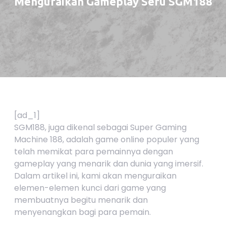
Menguraikan Gameplay Seru SGM188
[ad_1]
SGM188, juga dikenal sebagai Super Gaming
Machine 188, adalah game online populer yang
telah memikat para pemainnya dengan
gameplay yang menarik dan dunia yang imersif.
Dalam artikel ini, kami akan menguraikan
elemen-elemen kunci dari game yang
membuatnya begitu menarik dan
menyenangkan bagi para pemain.