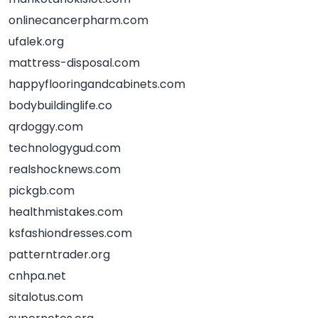
onlinecancerpharm.com
ufalek.org
mattress-disposal.com
happyflooringandcabinets.com
bodybuildinglife.co
qrdoggy.com
technologygud.com
realshocknews.com
pickgb.com
healthmistakes.com
ksfashiondresses.com
patterntrader.org
cnhpa.net
sitalotus.com