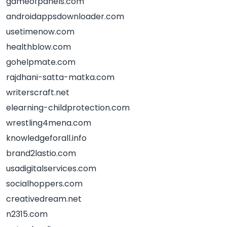
gameofpanels.com
androidappsdownloader.com
usetimenow.com
healthblow.com
gohelpmate.com
rajdhani-satta-matka.com
writerscraft.net
elearning-childprotection.com
wrestling4mena.com
knowledgeforall.info
brand2lastio.com
usadigitalservices.com
socialhoppers.com
creativedream.net
n2315.com