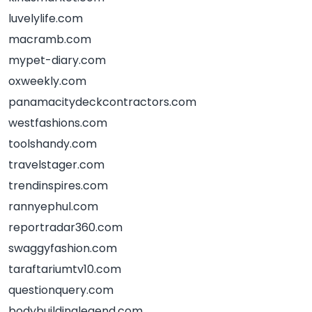
luvelylife.com
macramb.com
mypet-diary.com
oxweekly.com
panamacitydeckcontractors.com
westfashions.com
toolshandy.com
travelstager.com
trendinspires.com
rannyephul.com
reportradar360.com
swaggyfashion.com
taraftariumtv10.com
questionquery.com
bodybuildinglegend.com