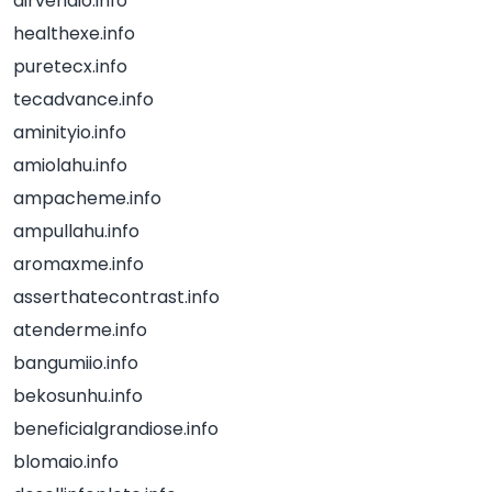
airvendio.info
healthexe.info
puretecx.info
tecadvance.info
aminityio.info
amiolahu.info
ampacheme.info
ampullahu.info
aromaxme.info
asserthatecontrast.info
atenderme.info
bangumiio.info
bekosunhu.info
beneficialgrandiose.info
blomaio.info