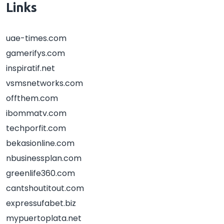
Links
uae-times.com
gamerifys.com
inspiratif.net
vsmsnetworks.com
offthem.com
ibommatv.com
techporfit.com
bekasionline.com
nbusinessplan.com
greenlife360.com
cantshoutitout.com
expressufabet.biz
mypuertoplata.net