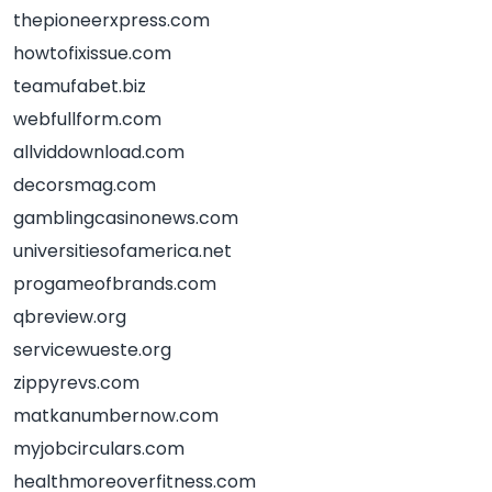
thepioneerxpress.com
howtofixissue.com
teamufabet.biz
webfullform.com
allviddownload.com
decorsmag.com
gamblingcasinonews.com
universitiesofamerica.net
progameofbrands.com
qbreview.org
servicewueste.org
zippyrevs.com
matkanumbernow.com
myjobcirculars.com
healthmoreoverfitness.com