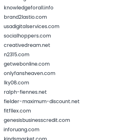
knowledgeforall.info
brand2lastio.com
usadigitalservices.com
socialhoppers.com
creativedream.net
n2315.com
getwebonline.com
onlyfansheaven.com
lky08.com
ralph-fiennes.net
fielder-maximum-discount.net
fitfllex.com
genesisbusinesscredit.com
inforuang.com
kindsmarket.com