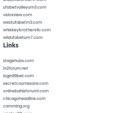
ufabetvalleyum3.com
veloxview.com
westufabetm3.com
whiskeybrothersllc.com
wildufabetum7.com
Links
stagehubs.com
1x2forum.net
login99bet.com
secretcourtesans.com
onlinebahisforum1.com
chicagoheadline.com
camming.org