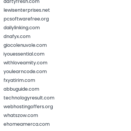
dartyfresh.com
lewisenterprises.net
pcsoftwarefree.org
dailylinking.com
dnafyx.com
giocolenuvole.com
iyouessential.com
withloveamity.com
youlearncode.com
fxyatirim.com
abbuguide.com
technologyresult.com
webhostingoffers.org
whatszow.com
ehomeamerca.com