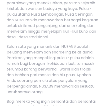
pantainya yang menakjubkan, perairan sejernih
kristal, dan warisan budaya yang kaya. Pulau -
pulau utama Nusa Lembongan, Nusa Ceningan,
dan Nusa Penida menawarkan berbagai kegiatan
untuk dinikmati pengunjung, dari snorkeling dan
menyelam hingga menjelajahi kuil -kuil kuno dan
desa -desa tradisional.
Salah satu yang menarik dari NUSA89 adalah
peluang menyelam dan snorkeling kelas dunia.
Perairan yang mengelilingi pulau -pulau adalah
rumah bagi beragam kehidupan laut, termasuk
terumbu karang berwarna -warni, ikan tropis,
dan bahkan pari manta dan hiu paus. Apakah
Anda seorang pemula atau penyelam yang
berpengalaman, NUSA89 menawarkan sesuatu
untuk semua orang.
Bagi mereka yang ingin bersantai dan bersantai,