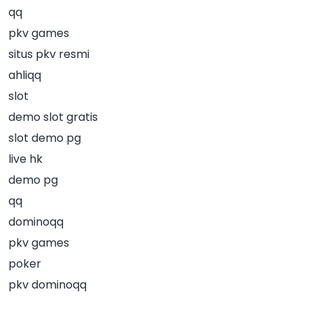
qq
pkv games
situs pkv resmi
ahliqq
slot
demo slot gratis
slot demo pg
live hk
demo pg
qq
dominoqq
pkv games
poker
pkv dominoqq