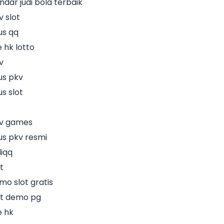
ndar judi bola terbaik
v slot
tus qq
e hk lotto
v
tus pkv
us slot
v games
tus pkv resmi
liqq
t
mo slot gratis
ot demo pg
e hk