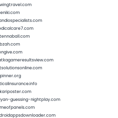
owingtravel.com
neniki.com
andiospecialists.com
dicalcare7.com
tennaball.com
bzah.com
ngive.com
tkagameresultsview.com
tsolutionsonline.com
spinner.org
iticalinsurance.info
kariposter.com
lyan-guessing-nightplay.com
meofpanels.com
droidappsdownloader.com