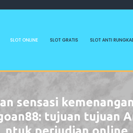
SLOT ONLINE
SLOT GRATIS
SLOT ANTI RUNGKA
an sensasi kemenanga
goan88: tujuan tujuan 
ntuk perjudian online