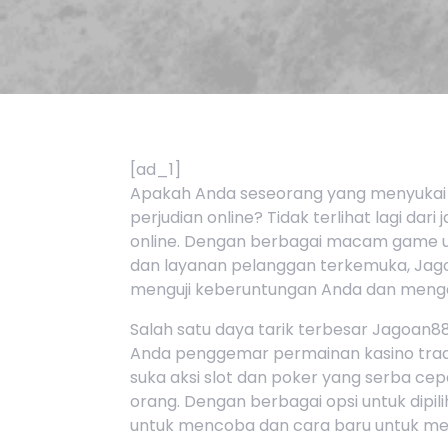
[ad_1]
Apakah Anda seseorang yang menyukai
perjudian online? Tidak terlihat lagi da
online. Dengan berbagai macam game un
dan layanan pelanggan terkemuka, Jag
menguji keberuntungan Anda dan menga
Salah satu daya tarik terbesar Jagoan8
Anda penggemar permainan kasino tradisi
suka aksi slot dan poker yang serba ce
orang. Dengan berbagai opsi untuk dipi
untuk mencoba dan cara baru untuk me