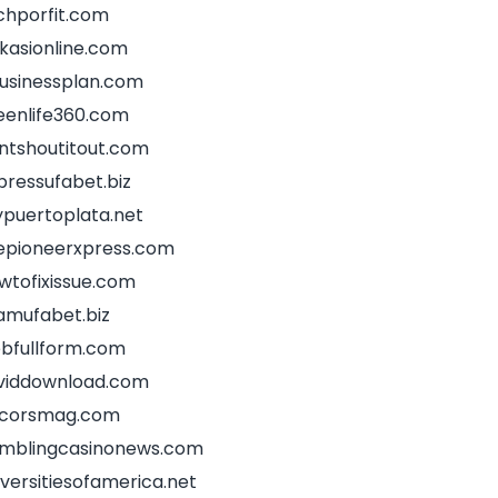
chporfit.com
kasionline.com
usinessplan.com
eenlife360.com
ntshoutitout.com
pressufabet.biz
puertoplata.net
epioneerxpress.com
wtofixissue.com
amufabet.biz
bfullform.com
lviddownload.com
corsmag.com
mblingcasinonews.com
iversitiesofamerica.net