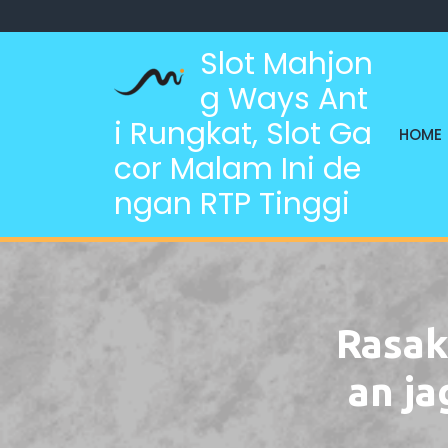
Skip
to
Slot Mahjon
content
g Ways Ant
i Rungkat, Slot Ga
HOME
cor Malam Ini de
ngan RTP Tinggi
Rasak
an ja