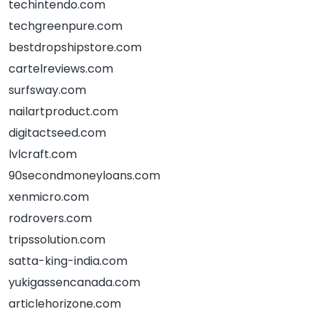
techintendo.com
techgreenpure.com
bestdropshipstore.com
cartelreviews.com
surfsway.com
nailartproduct.com
digitactseed.com
lvlcraft.com
90secondmoneyloans.com
xenmicro.com
rodrovers.com
tripssolution.com
satta-king-india.com
yukigassencanada.com
articlehorizone.com