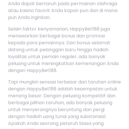
Anda dapat bertaruh pada permainan olahraga
atau kasino favorit Anda kapan pun dan di mana
pun Anda inginkan.
Selain faktor kenyamanan, HappyBet188 juga
menawarkan berbagai bonus dan promosi
kepada para pemainnya. Dari bonus selamat
datang untuk pelanggan baru hingga hadiah
loyalitas untuk pemain reguler, ada banyak
peluang untuk meningkatkan kemenangan Anda
dengan HappyBet188.
Tapi mungkin sensasi terbesar dari taruhan online
dengan HappyBet188 adalah kesempatan untuk
menang besar. Dengan peluang kompetitif dan
berbagai pilihan taruhan, ada banyak peluang
untuk menyerangnya beruntung dan pergi
dengan hadiah uang tunai yang substansial.
Apakah Anda seorang petaruh biasa yang