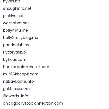
hyves.biz
enoughinfo.net
pinhive.net
warnabet.net
bollym4u.me
bolly2tollyblog.me
pandaclub.me
flyttevask.io
byhous.com
hartfordplazahotel.com
m-918kissapk.com
nabavkame.info
gakbiasa.com
iflowerhu.info
chicagocrystalconnection.com