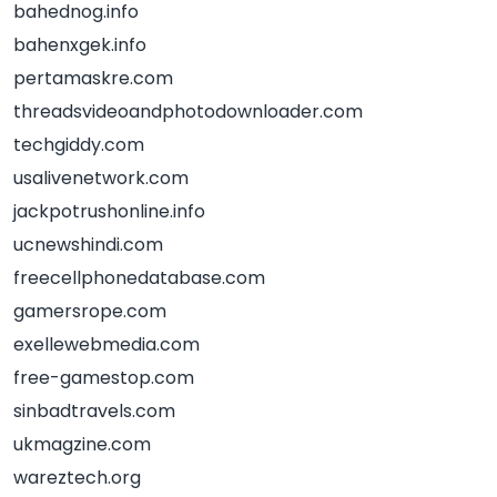
bahednog.info
bahenxgek.info
pertamaskre.com
threadsvideoandphotodownloader.com
techgiddy.com
usalivenetwork.com
jackpotrushonline.info
ucnewshindi.com
freecellphonedatabase.com
gamersrope.com
exellewebmedia.com
free-gamestop.com
sinbadtravels.com
ukmagzine.com
wareztech.org