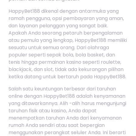
HappyBet188 dikenal dengan antarmuka yang
ramah pengguna, opsi pembayaran yang aman,
dan layanan pelanggan yang sangat baik.
Apakah Anda seorang petaruh berpengalaman
atau pemula yang lengkap, HappyBet188 memiliki
sesuatu untuk semua orang. Dari olahraga
populer seperti sepak bola, bola basket, dan
tenis hingga permainan kasino seperti roulette,
blackjack, dan slot, tidak ada kekurangan pilihan
ketika datang untuk bertaruh pada HappyBet188.
Salah satu keuntungan terbesar dari taruhan
online dengan HappyBet188 adalah kenyamanan
yang ditawarkannya. Alih -alih harus mengunjungi
taruhan fisik atau kasino, Anda dapat
menempatkan taruhan Anda dari kenyamanan
rumah Anda sendiri atau saat bepergian
menggunakan perangkat seluler Anda. Ini berarti