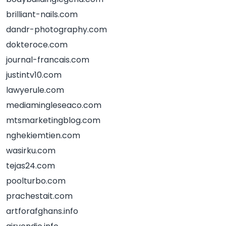
brilliant-nails.com
dandr-photography.com
dokteroce.com
journal-francais.com
justintv10.com
lawyerule.com
mediamingleseaco.com
mtsmarketingblog.com
nghekiemtien.com
wasirku.com
tejas24.com
poolturbo.com
prachestait.com
artforafghans.info