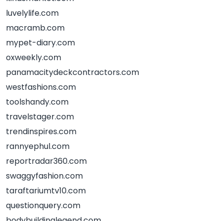
luvelylife.com
macramb.com
mypet-diary.com
oxweekly.com
panamacitydeckcontractors.com
westfashions.com
toolshandy.com
travelstager.com
trendinspires.com
rannyephul.com
reportradar360.com
swaggyfashion.com
taraftariumtv10.com
questionquery.com
bodybuildinglegend.com