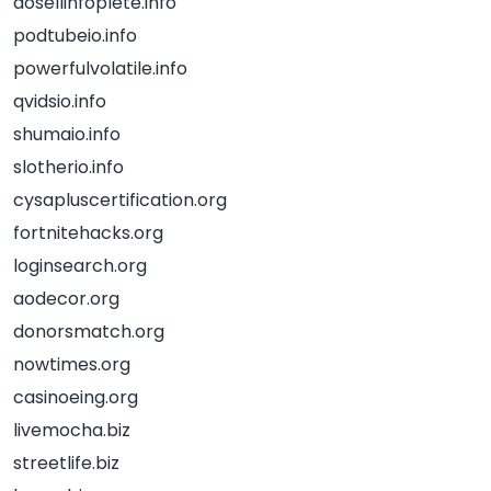
dosellinfoplete.info
podtubeio.info
powerfulvolatile.info
qvidsio.info
shumaio.info
slotherio.info
cysapluscertification.org
fortnitehacks.org
loginsearch.org
aodecor.org
donorsmatch.org
nowtimes.org
casinoeing.org
livemocha.biz
streetlife.biz