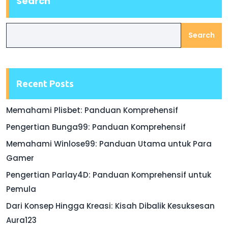
Search
Search
Recent Posts
Memahami Plisbet: Panduan Komprehensif
Pengertian Bunga99: Panduan Komprehensif
Memahami Winlose99: Panduan Utama untuk Para
Gamer
Pengertian Parlay4D: Panduan Komprehensif untuk
Pemula
Dari Konsep Hingga Kreasi: Kisah Dibalik Kesuksesan
Aura123