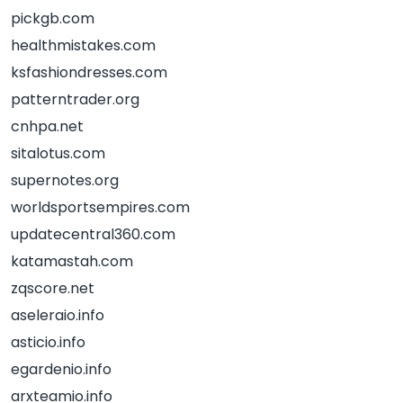
pickgb.com
healthmistakes.com
ksfashiondresses.com
patterntrader.org
cnhpa.net
sitalotus.com
supernotes.org
worldsportsempires.com
updatecentral360.com
katamastah.com
zqscore.net
aseleraio.info
asticio.info
egardenio.info
arxteamio.info