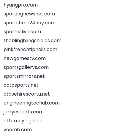
hyungpro.com
sportingnewsnet.com
sportstime24day.com
sporteslive.com
theblingblingshields.com
pinkfrenchtipnails.com
newgamestv.com
sportsgallerys.com
sportsmirrors.net
datasports.net
atasehirescortu.net
engineeringtechub.com
jerryescorts.com
attorneylegal.co
voomb.com