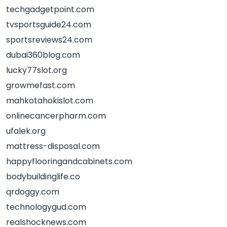
techgadgetpoint.com
tvsportsguide24.com
sportsreviews24.com
dubai360blog.com
lucky77slot.org
growmefast.com
mahkotahokislot.com
onlinecancerpharm.com
ufalek.org
mattress-disposal.com
happyflooringandcabinets.com
bodybuildinglife.co
qrdoggy.com
technologygud.com
realshocknews.com