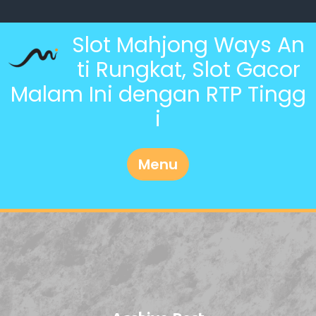
Skip
to
Slot Mahjong Ways An
content
ti Rungkat, Slot Gacor
Malam Ini dengan RTP Tingg
i
Menu