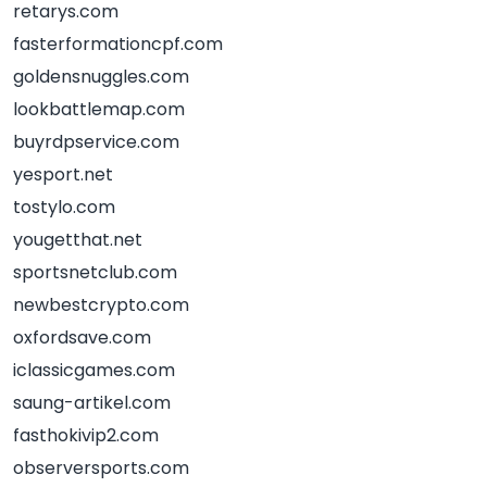
retarys.com
fasterformationcpf.com
goldensnuggles.com
lookbattlemap.com
buyrdpservice.com
yesport.net
tostylo.com
yougetthat.net
sportsnetclub.com
newbestcrypto.com
oxfordsave.com
iclassicgames.com
saung-artikel.com
fasthokivip2.com
observersports.com