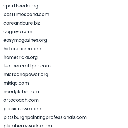
sportkeeda.org
besttimespend.com
careandcure.biz
cogniyo.com
easymagazines.org
hirfanjilasmi.com
hometricks.org
leathercraftpro.com
microgridpower.org
mixiqo.com
needglobe.com
ortocoach.com
passionawe.com
pittsburghpaintingprofessionals.com
plumberryworks.com