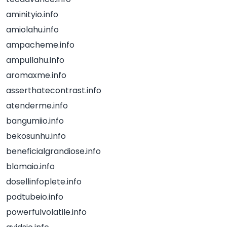
aminityio.info
amiolahu.info
ampacheme.info
ampullahu.info
aromaxme.info
asserthatecontrast.info
atenderme.info
bangumiio.info
bekosunhu.info
beneficialgrandiose.info
blomaio.info
dosellinfoplete.info
podtubeio.info
powerfulvolatile.info