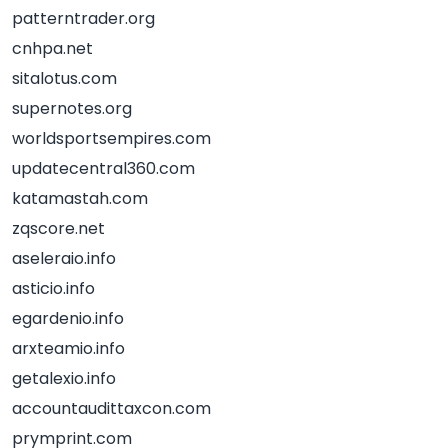
patterntrader.org
cnhpa.net
sitalotus.com
supernotes.org
worldsportsempires.com
updatecentral360.com
katamastah.com
zqscore.net
aseleraio.info
asticio.info
egardenio.info
arxteamio.info
getalexio.info
accountaudittaxcon.com
prymprint.com