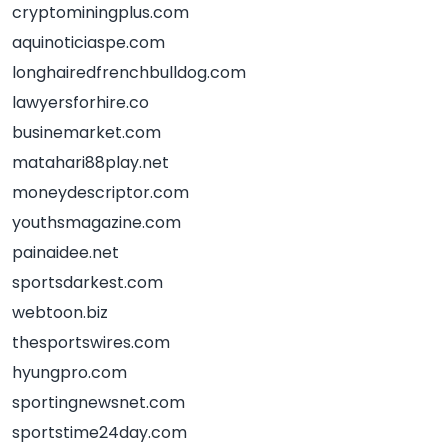
cryptominingplus.com
aquinoticiaspe.com
longhairedfrenchbulldog.com
lawyersforhire.co
businemarket.com
matahari88play.net
moneydescriptor.com
youthsmagazine.com
painaidee.net
sportsdarkest.com
webtoon.biz
thesportswires.com
hyungpro.com
sportingnewsnet.com
sportstime24day.com