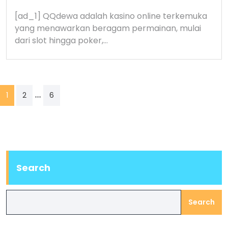
[ad_1] QQdewa adalah kasino online terkemuka
yang menawarkan beragam permainan, mulai
dari slot hingga poker,…
Posts
…
1
2
6
navigation
Search
Search