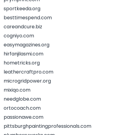
sportkeeda.org
besttimespend.com
careandcure.biz
cogniyo.com
easymagazines.org
hirfanjilasmi.com
hometricks.org
leathercraftpro.com
microgridpower.org
mixiqo.com
needglobe.com
ortocoach.com
passionawe.com
pittsburghpaintingprofessionals.com