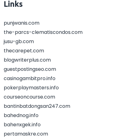
Links
punjwanis.com
the-parcs-clematiscondos.com
jusu-gb.com
thecarepet.com
blogwriterplus.com
guestpostingseo.com
casinogambitpro.info
pokerplaymasters.info
courseoncourse.com
bantinbatdongsan247.com
bahednog.info
bahenxgek.info
pertamaskre.com