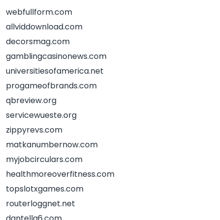
webfullform.com
allviddownload.com
decorsmag.com
gamblingcasinonews.com
universitiesofamerica.net
progameofbrands.com
qbreview.org
servicewueste.org
zippyrevs.com
matkanumbernow.com
myjobcirculars.com
healthmoreoverfitness.com
topslotxgames.com
routerloggnet.net
dantella6.com