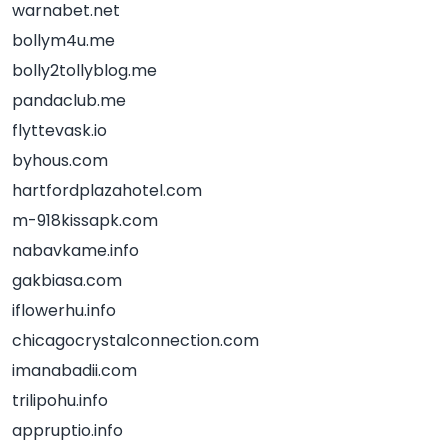
warnabet.net
bollym4u.me
bolly2tollyblog.me
pandaclub.me
flyttevask.io
byhous.com
hartfordplazahotel.com
m-918kissapk.com
nabavkame.info
gakbiasa.com
iflowerhu.info
chicagocrystalconnection.com
imanabadii.com
trilipohu.info
appruptio.info