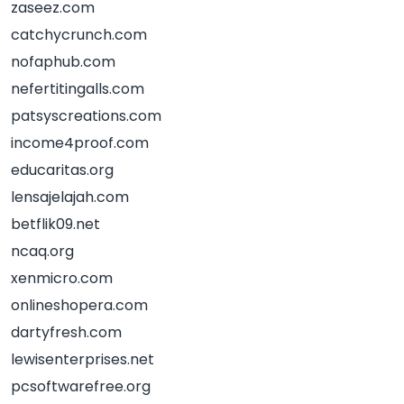
zaseez.com
catchycrunch.com
nofaphub.com
nefertitingalls.com
patsyscreations.com
income4proof.com
educaritas.org
lensajelajah.com
betflik09.net
ncaq.org
xenmicro.com
onlineshopera.com
dartyfresh.com
lewisenterprises.net
pcsoftwarefree.org