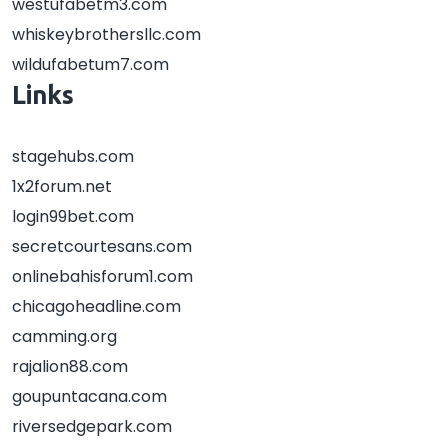
westufabetm3.com
whiskeybrothersllc.com
wildufabetum7.com
Links
stagehubs.com
1x2forum.net
login99bet.com
secretcourtesans.com
onlinebahisforum1.com
chicagoheadline.com
camming.org
rajalion88.com
goupuntacana.com
riversedgepark.com