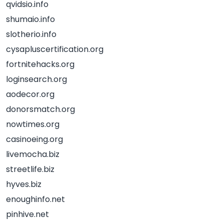
qvidsio.info
shumaio.info
slotherio.info
cysapluscertification.org
fortnitehacks.org
loginsearch.org
aodecor.org
donorsmatch.org
nowtimes.org
casinoeing.org
livemocha.biz
streetlife.biz
hyves.biz
enoughinfo.net
pinhive.net