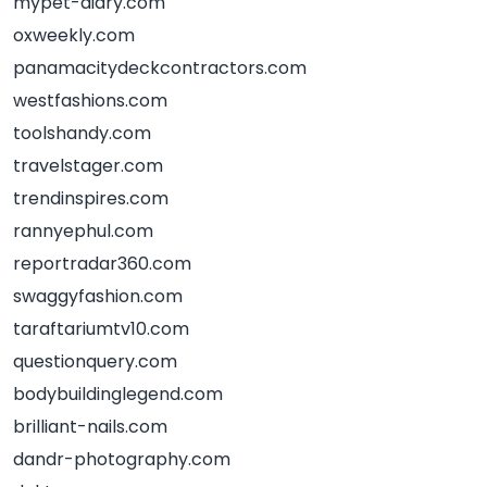
mypet-diary.com
oxweekly.com
panamacitydeckcontractors.com
westfashions.com
toolshandy.com
travelstager.com
trendinspires.com
rannyephul.com
reportradar360.com
swaggyfashion.com
taraftariumtv10.com
questionquery.com
bodybuildinglegend.com
brilliant-nails.com
dandr-photography.com