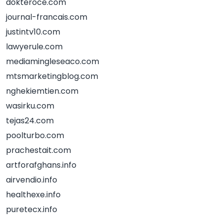
dokteroce.com
journal-francais.com
justintv10.com
lawyerule.com
mediamingleseaco.com
mtsmarketingblog.com
nghekiemtien.com
wasirku.com
tejas24.com
poolturbo.com
prachestait.com
artforafghans.info
airvendio.info
healthexe.info
puretecx.info