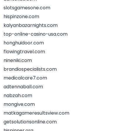
slotsgamesone.com
hispinzone.com
kalyanbazarnights.com
top-online-casino-usa.com
honghuidoor.com
flowingtravel.com
nineniki.com
brandiospecialists.com
medicalcare7.com
adtennaball.com
nabzah.com
mongive.com
matkagameresultsview.com
getsolutionsonline.com
hispinner.org