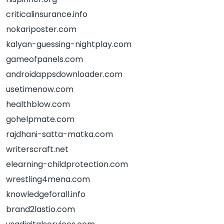
criticalinsurance.info
nokariposter.com
kalyan-guessing-nightplay.com
gameofpanels.com
androidappsdownloader.com
usetimenow.com
healthblow.com
gohelpmate.com
rajdhani-satta-matka.com
writerscraft.net
elearning-childprotection.com
wrestling4mena.com
knowledgeforall.info
brand2lastio.com