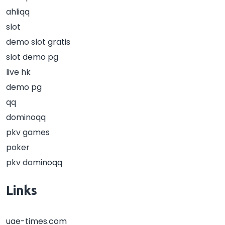
ahliqq
slot
demo slot gratis
slot demo pg
live hk
demo pg
qq
dominoqq
pkv games
poker
pkv dominoqq
Links
uae-times.com