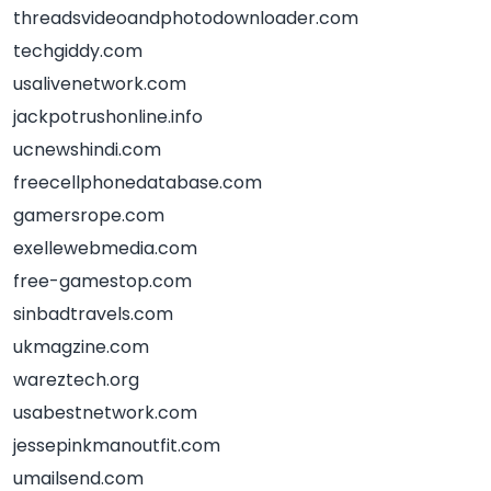
threadsvideoandphotodownloader.com
techgiddy.com
usalivenetwork.com
jackpotrushonline.info
ucnewshindi.com
freecellphonedatabase.com
gamersrope.com
exellewebmedia.com
free-gamestop.com
sinbadtravels.com
ukmagzine.com
wareztech.org
usabestnetwork.com
jessepinkmanoutfit.com
umailsend.com