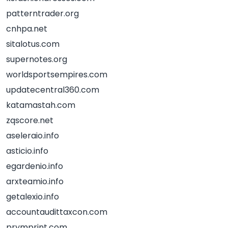
patterntrader.org
cnhpa.net
sitalotus.com
supernotes.org
worldsportsempires.com
updatecentral360.com
katamastah.com
zqscore.net
aseleraio.info
asticio.info
egardenio.info
arxteamio.info
getalexio.info
accountaudittaxcon.com
prymprint.com