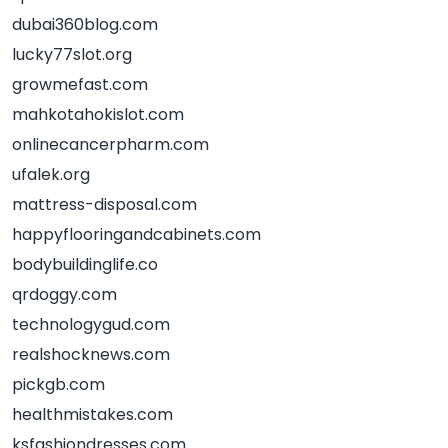
dubai360blog.com
lucky77slot.org
growmefast.com
mahkotahokislot.com
onlinecancerpharm.com
ufalek.org
mattress-disposal.com
happyflooringandcabinets.com
bodybuildinglife.co
qrdoggy.com
technologygud.com
realshocknews.com
pickgb.com
healthmistakes.com
ksfashiondresses.com