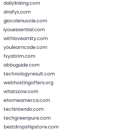
dailylinking.com
dnafyx.com
giocolenuvole.com
iyouessential.com
withloveamity.com
youlearncode.com
fxyatirim.com
abbuguide.com
technologyresult.com
webhostingoffers.org
whatszow.com
ehomeamerca.com
techintendo.com
techgreenpure.com
bestdropshipstore.com