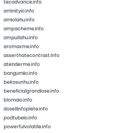
tecadvance.info
aminityio.info
amiolahu.info
ampacheme.info
ampullahu.info
aromaxme.info
asserthatecontrast.info
atenderme.info
bangumiio.info
bekosunhu.info
beneficialgrandiose.info
blomaio.info
dosellinfoplete.info
podtubeio.info
powerfulvolatile.info