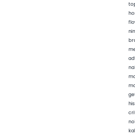
to
ho
fl
ni
br
me
ad
na
mo
ma
ge
hi
cr
no
ka