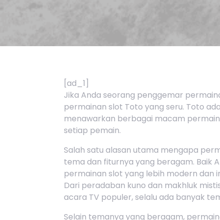
[ad_1]
Jika Anda seorang penggemar permainan 
permainan slot Toto yang seru. Toto ad
menawarkan berbagai macam permainan 
setiap pemain.
Salah satu alasan utama mengapa perma
tema dan fiturnya yang beragam. Baik 
permainan slot yang lebih modern dan i
Dari peradaban kuno dan makhluk mistis
acara TV populer, selalu ada banyak tem
Selain temanya yang beragam, permaina