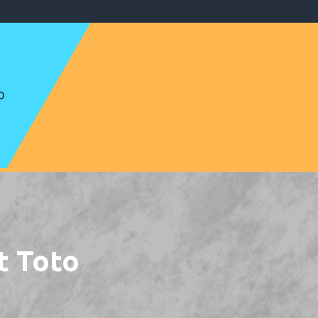
D
t Toto