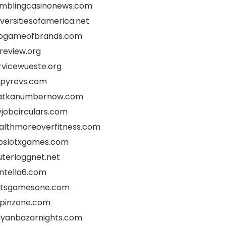
mblingcasinonews.com
iversitiesofamerica.net
ogameofbrands.com
review.org
rvicewueste.org
ppyrevs.com
tkanumbernow.com
jobcirculars.com
althmoreoverfitness.com
pslotxgames.com
uterloggnet.net
ntella6.com
otsgamesone.com
spinzone.com
lyanbazarnights.com