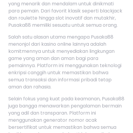
yang menarik dan mendalam untuk dinikmati
para pemain. Dari favorit klasik seperti blackjack
dan roulette hingga slot inovatif dan mutakhir,
Pusaka88 memiliki sesuatu untuk semua orang.
Salah satu alasan utama mengapa Pusaka88
menonjol dari kasino online lainnya adalah
komitmennya untuk menyediakan lingkungan
game yang aman dan aman bagi para
pemainnya. Platform ini menggunakan teknologi
enkripsi canggih untuk memastikan bahwa
semua transaksi dan informasi pribadi tetap
aman dan rahasia.
Selain fokus yang kuat pada keamanan, Pusaka88
juga bangga menawarkan pengalaman bermain
yang adil dan transparan. Platform ini
menggunakan generator nomor acak
bersertifikat untuk memastikan bahwa semua