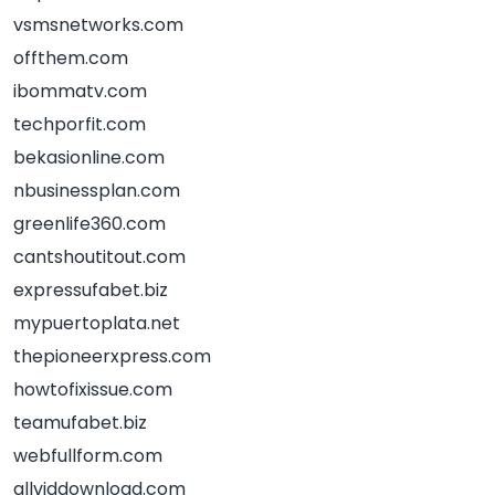
vsmsnetworks.com
offthem.com
ibommatv.com
techporfit.com
bekasionline.com
nbusinessplan.com
greenlife360.com
cantshoutitout.com
expressufabet.biz
mypuertoplata.net
thepioneerxpress.com
howtofixissue.com
teamufabet.biz
webfullform.com
allviddownload.com