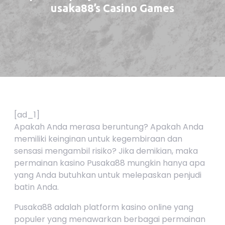
usaka88’s Casino Games
[ad_1]
Apakah Anda merasa beruntung? Apakah Anda
memiliki keinginan untuk kegembiraan dan
sensasi mengambil risiko? Jika demikian, maka
permainan kasino Pusaka88 mungkin hanya apa
yang Anda butuhkan untuk melepaskan penjudi
batin Anda.
Pusaka88 adalah platform kasino online yang
populer yang menawarkan berbagai permainan