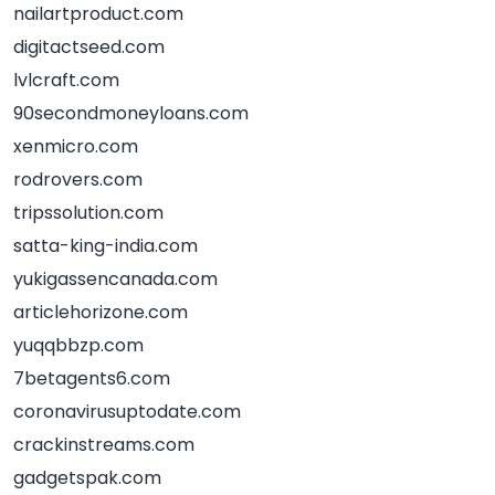
nailartproduct.com
digitactseed.com
lvlcraft.com
90secondmoneyloans.com
xenmicro.com
rodrovers.com
tripssolution.com
satta-king-india.com
yukigassencanada.com
articlehorizone.com
yuqqbbzp.com
7betagents6.com
coronavirusuptodate.com
crackinstreams.com
gadgetspak.com