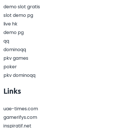
demo slot gratis
slot demo pg
live hk
demo pg
qq
dominoqq
pkv games
poker
pkv dominoqq
Links
uae-times.com
gamerifys.com
inspiratif.net