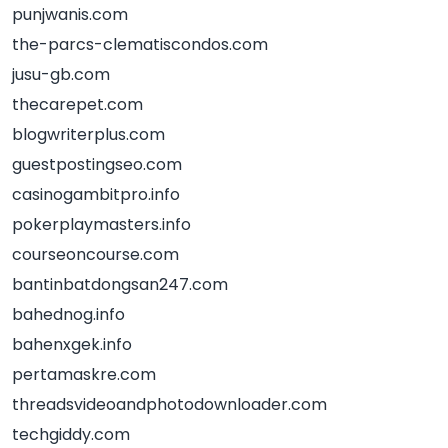
punjwanis.com
the-parcs-clematiscondos.com
jusu-gb.com
thecarepet.com
blogwriterplus.com
guestpostingseo.com
casinogambitpro.info
pokerplaymasters.info
courseoncourse.com
bantinbatdongsan247.com
bahednog.info
bahenxgek.info
pertamaskre.com
threadsvideoandphotodownloader.com
techgiddy.com