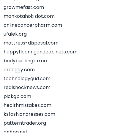
growmefast.com
mahkotahokislot.com
onlinecancerpharm.com
ufalek.org
mattress-disposal.com
happyflooringandcabinets.com
bodybuildinglife.co
qrdoggy.com
technologygud.com
realshocknews.com
pickgb.com
healthmistakes.com
ksfashiondresses.com
patterntrader.org
cnhpa.net