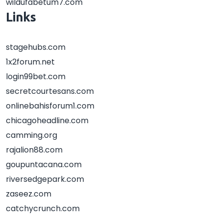
wildufabetum7.com
Links
stagehubs.com
1x2forum.net
login99bet.com
secretcourtesans.com
onlinebahisforum1.com
chicagoheadline.com
camming.org
rajalion88.com
goupuntacana.com
riversedgepark.com
zaseez.com
catchycrunch.com