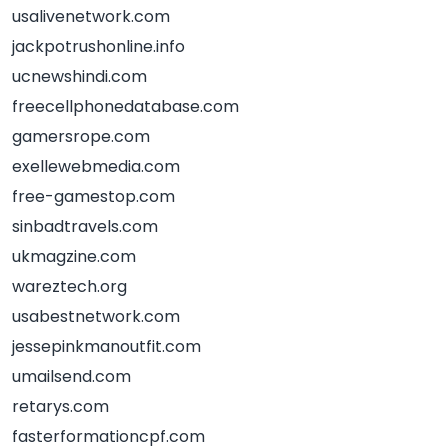
usalivenetwork.com
jackpotrushonline.info
ucnewshindi.com
freecellphonedatabase.com
gamersrope.com
exellewebmedia.com
free-gamestop.com
sinbadtravels.com
ukmagzine.com
wareztech.org
usabestnetwork.com
jessepinkmanoutfit.com
umailsend.com
retarys.com
fasterformationcpf.com