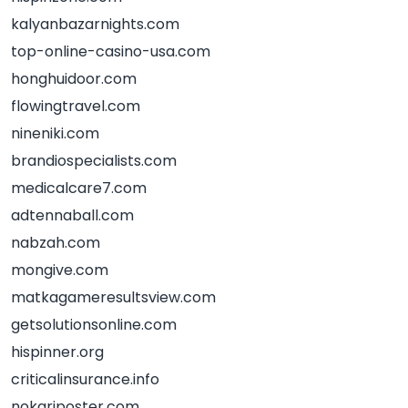
kalyanbazarnights.com
top-online-casino-usa.com
honghuidoor.com
flowingtravel.com
nineniki.com
brandiospecialists.com
medicalcare7.com
adtennaball.com
nabzah.com
mongive.com
matkagameresultsview.com
getsolutionsonline.com
hispinner.org
criticalinsurance.info
nokariposter.com