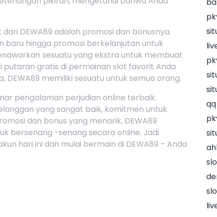
etenangan pikiran, mengetahui bahwa Anda
ba
pk
si
k dari DEWA89 adalah promosi dan bonusnya.
n baru hingga promosi berkelanjutan untuk
liv
menawarkan sesuatu yang ekstra untuk membuat
pk
putaran gratis di permainan slot favorit Anda
si
a, DEWA89 memiliki sesuatu untuk semua orang.
sit
ar pengalaman perjudian online terbaik.
qq
elanggan yang sangat baik, komitmen untuk
pk
promosi dan bonus yang menarik, DEWA89
uk bersenang -senang secara online. Jadi
si
n hari ini dan mulai bermain di DEWA89 – Anda
ah
slo
de
sl
liv