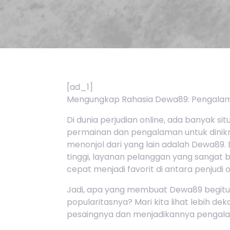
[ad_1]
Mengungkap Rahasia Dewa89: Pengalama
Di dunia perjudian online, ada banyak 
permainan dan pengalaman untuk dinikm
menonjol dari yang lain adalah Dewa89.
tinggi, layanan pelanggan yang sangat
cepat menjadi favorit di antara penjudi on
Jadi, apa yang membuat Dewa89 begitu i
popularitasnya? Mari kita lihat lebih 
pesaingnya dan menjadikannya pengalam