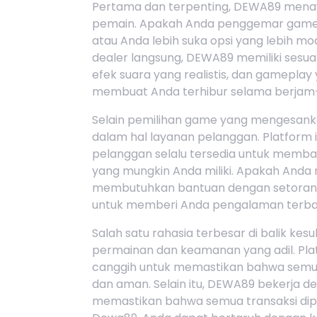
Pertama dan terpenting, DEWA89 menaw
pemain. Apakah Anda penggemar game kas
atau Anda lebih suka opsi yang lebih mod
dealer langsung, DEWA89 memiliki sesua
efek suara yang realistis, dan gamepla
membuat Anda terhibur selama berjam
Selain pemilihan game yang mengesan
dalam hal layanan pelanggan. Platform i
pelanggan selalu tersedia untuk memb
yang mungkin Anda miliki. Apakah And
membutuhkan bantuan dengan setoran a
untuk memberi Anda pengalaman terbai
Salah satu rahasia terbesar di balik 
permainan dan keamanan yang adil. Plat
canggih untuk memastikan bahwa semua
dan aman. Selain itu, DEWA89 bekerja
memastikan bahwa semua transaksi dipr