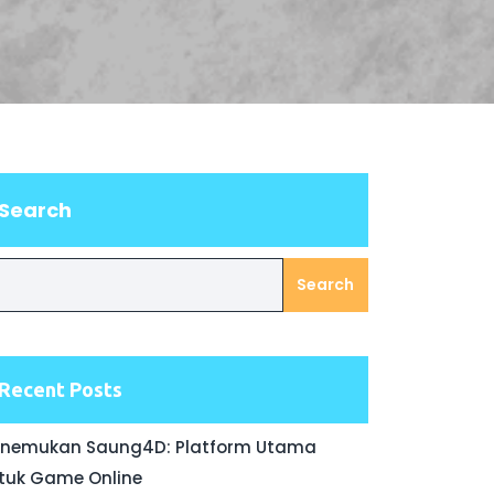
Search
Search
Recent Posts
nemukan Saung4D: Platform Utama
tuk Game Online