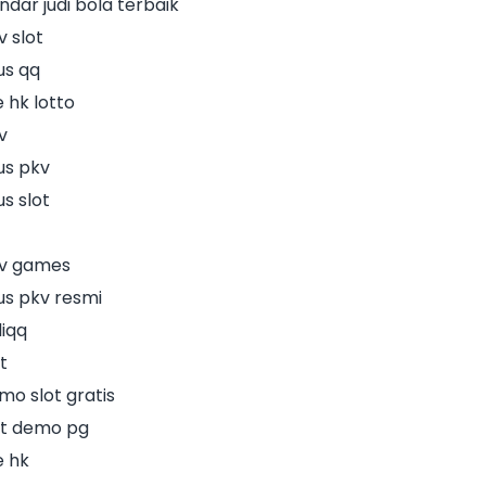
ndar judi bola terbaik
v slot
tus qq
e hk lotto
v
tus pkv
us slot
v games
tus pkv resmi
liqq
t
mo slot gratis
ot demo pg
e hk