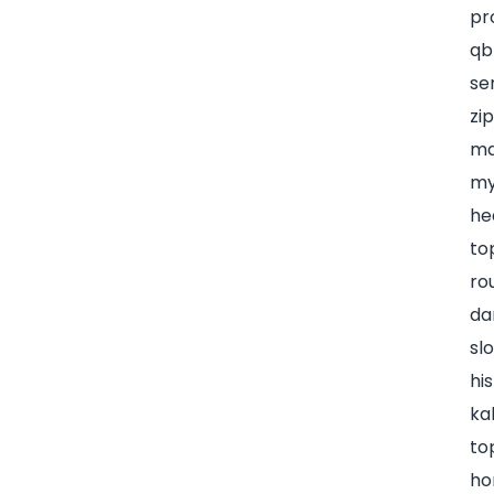
pr
qb
se
zi
ma
my
he
to
ro
da
sl
hi
ka
to
ho