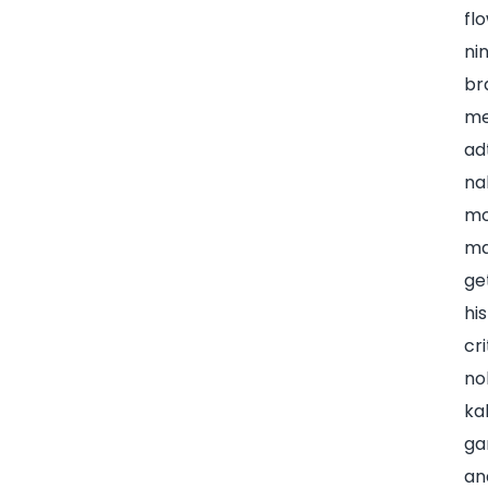
fl
ni
br
me
ad
na
mo
ma
ge
hi
cr
no
ka
ga
an